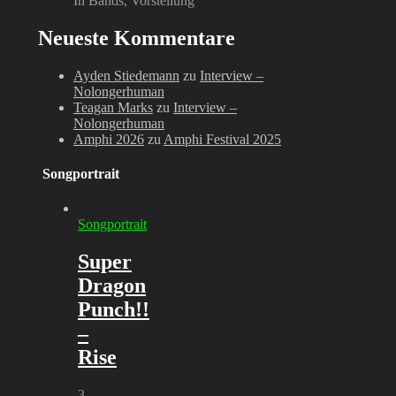
In Bands, Vorstellung
Neueste Kommentare
Ayden Stiedemann
zu
Interview –
Nolongerhuman
Teagan Marks
zu
Interview –
Nolongerhuman
Amphi 2026
zu
Amphi Festival 2025
Songportrait
Songportrait
Super
Dragon
Punch!!
–
Rise
3.