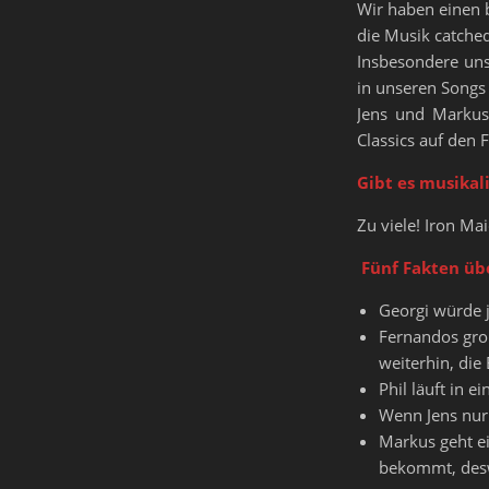
Wir haben einen b
die Musik catched
Insbesondere uns
in unseren Songs 
Jens und Markus
Classics auf den 
Gibt es musikal
Zu viele! Iron M
Fünf Fakten üb
Georgi würde j
Fernandos groß
weiterhin, di
Phil läuft in 
Wenn Jens nur 
Markus geht e
bekommt, desw