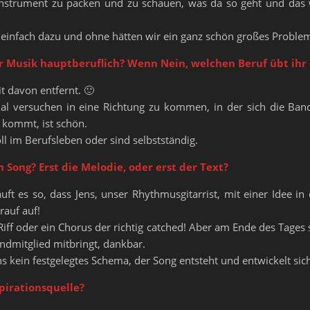
nstrument zu packen und zu schauen, was da so geht und das 
 einfach dazu und ohne hätten wir ein ganz schön großes Proble
r Musik hauptberuflich? Wenn Nein, welchen Beruf übt ihr
it davon entfernt. 🙂
al versuchen in eine Richtung zu kommen, in der sich die Band
 kommt, ist schön.
oll im Berufsleben oder sind selbstständig.
 Song? Erst die Melodie, oder erst der Text?
uft es so, dass Jens, unser Rhythmusgitarrist, mit einer Idee i
rauf auf!
 Riff oder ein Chorus der richtig catched! Aber am Ende des Tages 
andmitglied mitbringt, dankbar.
uns kein festgelegtes Schema, der Song entsteht und entwickelt sich
spirationsquelle?