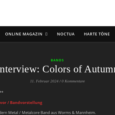
ONLINE MAGAZIN
NOCTUA
HARTE TÖNE
BANDS
Interview: Colors of Autum
11. Februar 2024
/
0 Kommentare
**
 vor / Bandvorstellung
odern Metal / Metalcore Band aus Worms & Mannheim.