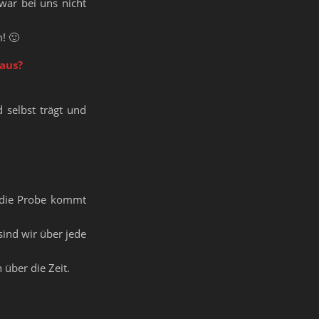
war bei uns nicht
m! 🙂
 aus?
 selbst trägt und
n die Probe kommt
sind wir über jede
 über die Zeit.