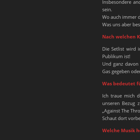
Insbesondere an
sein.
Wo auch immer di
Was uns aber beso
Nach welchen Kr
Die Setlist wird
Publikum ist!
Und ganz davon a
Gas gegeben oder 
Was bedeutet fü
Ich traue mich d
unseren Bezug z
„Against The Thr
Schaut dort vorbe
Welche Musik hö