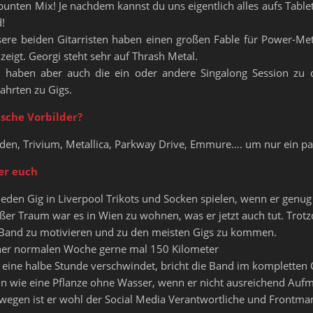
unten Mix! Je nachdem kannst du uns eigentlich alles aufs Table
!
ere beiden Gitarristen haben einen großen Fable für Power-Met
zeigt. Georgi steht sehr auf Thrash Metal.
 haben aber auch die ein oder andere Singalong Session zu d
Fahrten zu Gigs.
ische Vorbilder?
aiden, Trivium, Metallica, Parkway Drive, Emmure…. um nur ein p
er euch
eden Gig in Liverpool Trikots und Socken spielen, wenn er genug 
er Traum war es in Wien zu wohnen, was er jetzt auch tut. Trotz
e Band zu motivieren und zu den meisten Gigs zu kommen.
einer normalen Woche gerne mal 150 Kilometer
eine halbe Stunde verschwindet, bricht die Band im kompletten 
in wie eine Pflanze ohne Wasser, wenn er nicht ausreichend Auf
egen ist er wohl der Social Media Verantwortliche und Frontma