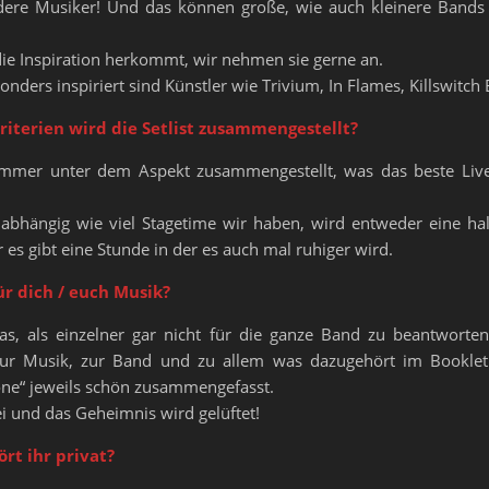
dere Musiker! Und das können große, wie auch kleinere Bands 
e Inspiration herkommt, wir nehmen sie gerne an.
nders inspiriert sind Künstler wie Trivium, In Flames, Killswitch
iterien wird die Setlist zusammengestellt?
 immer unter dem Aspekt zusammengestellt, was das beste Live
bhängig wie viel Stagetime wir haben, wird entweder eine hal
es gibt eine Stunde in der es auch mal ruhiger wird.
r dich / euch Musik?
as, als einzelner gar nicht für die ganze Band zu beantworte
ur Musik, zur Band und zu allem was dazugehört im Bookle
one“ jeweils schön zusammengefasst.
i und das Geheimnis wird gelüftet!
rt ihr privat?