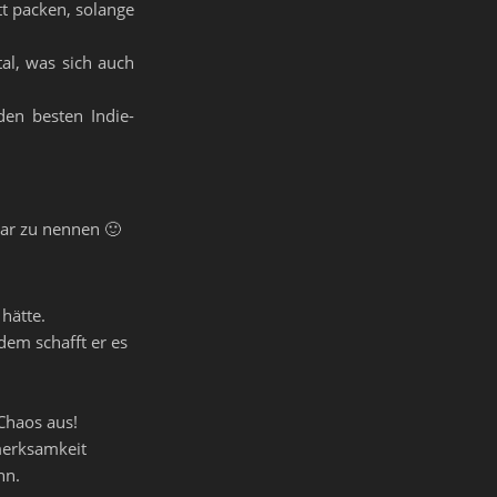
tt packen, solange
al, was sich auch
en besten Indie-
aar zu nennen 🙂
hätte.
dem schafft er es
Chaos aus!
merksamkeit
nn.