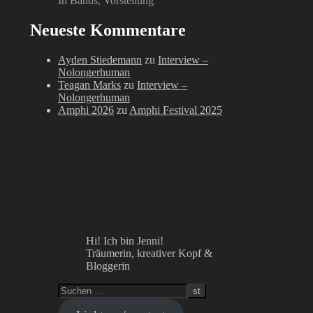
In Bands, Vorstellung
Neueste Kommentare
Ayden Stiedemann
zu
Interview –
Nolongerhuman
Teagan Marks
zu
Interview –
Nolongerhuman
Amphi 2026
zu
Amphi Festival 2025
Hi! Ich bin Jenni!
Träumerin, kreativer Kopf &
Bloggerin