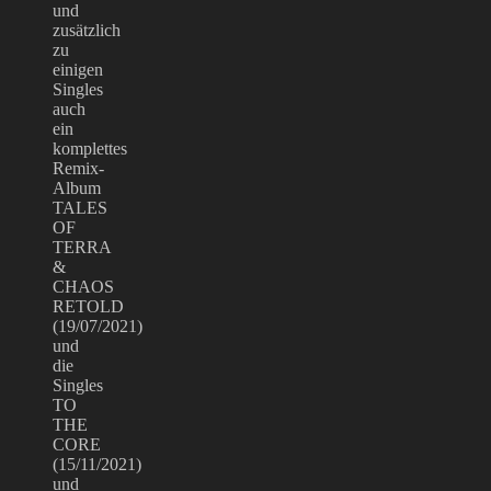
und
zusätzlich
zu
einigen
Singles
auch
ein
komplettes
Remix-
Album
TALES
OF
TERRA
&
CHAOS
RETOLD
(19/07/2021)
und
die
Singles
TO
THE
CORE
(15/11/2021)
und