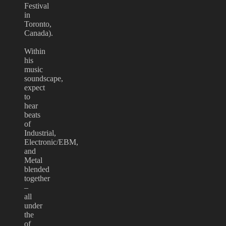
Festival
in
Toronto,
Canada).
Within
his
music
soundscape,
expect
to
hear
beats
of
Industrial,
Electronic/EBM,
and
Metal
blended
together
–
all
under
the
of