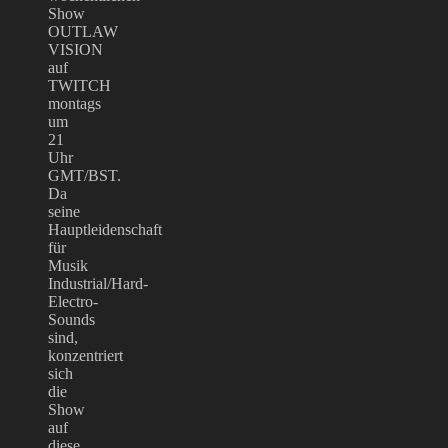
Show
OUTLAW
VISION
auf
TWITCH
montags
um
21
Uhr
GMT/BST.
Da
seine
Hauptleidenschaft
für
Musik
Industrial/Hard-
Electro-
Sounds
sind,
konzentriert
sich
die
Show
auf
diese