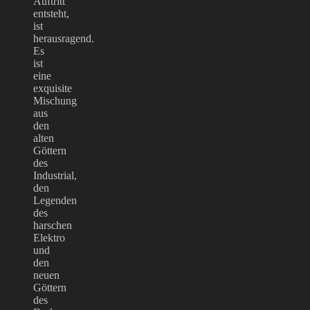
Auftritt
entsteht,
ist
herausragend.
Es
ist
eine
exquisite
Mischung
aus
den
alten
Göttern
des
Industrial,
den
Legenden
des
harschen
Elektro
und
den
neuen
Göttern
des