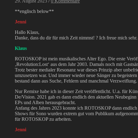
29. August 2023
/
0 Kommentare
**englisch below**
Jenni
Hallo Klaus,
Danke, dass du dir für mich Zeit nimmst! ? Ich freue mich sehr.
Klaus
ROTOSKOP ist mein musikalisches Alter Ego. Die erste Veröf
‚Revolution:Lost‘ aus dem Jahr 2003. Damals noch mit Gastsäng
Trotz bester medialer Resonanz war dieses Prinzip aber unbefrie
umzusetzen war. Und immer wieder neue Sänger zu begeistern 
bestand dann aus Suche, Fehlern und manchmal Verzweiflung.
Nur Remixe habe ich in dieser Zeit veröffentlicht. U.a. für K
De/Vision. 2021 gab es dann endlich den aktuellen Neubeginn mi
EPs und Alben herausgebracht.
Anfang des Jahres 2023 konnte ich ROTOSKOP dann endlich li
Shows für Sono wurden extrem gut vom Publikum aufgenommen.
für ROTOSKOP zu arbeiten.
Jenni