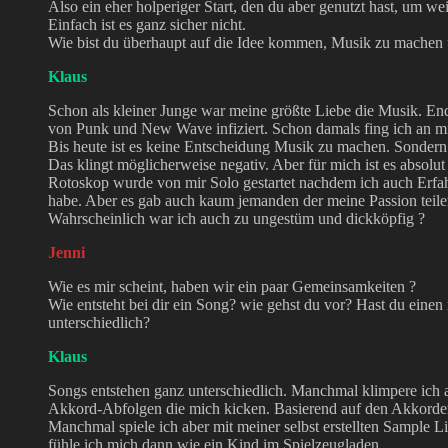
Also ein eher holperiger Start, den du aber genutzt hast, um wei
Einfach ist es ganz sicher nicht.
Wie bist du überhaupt auf die Idee kommen, Musik zu machen
Klaus
Schon als kleiner Junge war meine größte Liebe die Musik. En
von Punk und New Wave infiziert. Schon damals fing ich an mi
Bis heute ist es keine Entscheidung Musik zu machen. Sondern 
Das klingt möglicherweise negativ. Aber für mich ist es absolut 
Rotoskop wurde von mir Solo gestartet nachdem ich auch Erfa
habe. Aber es gab auch kaum jemanden der meine Passion tei
Wahrscheinlich war ich auch zu ungestüm und dickköpfig ?
Jenni
Wie es mir scheint, haben wir ein paar Gemeinsamkeiten ?
Wie entsteht bei dir ein Song? wie gehst du vor? Hast du einen
unterschiedlich?
Klaus
Songs entstehen ganz unterschiedlich. Manchmal klimpere ich a
Akkord-Abfolgen die mich kicken. Basierend auf den Akkorden
Manchmal spiele ich aber mit meiner selbst erstellten Sample L
fühle ich mich dann wie ein Kind im Spielzeugladen.