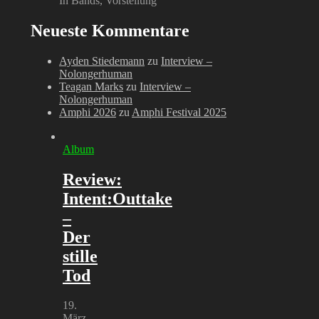
In Bands, Vorstellung
Neueste Kommentare
Ayden Stiedemann
zu
Interview –
Nolongerhuman
Teagan Marks
zu
Interview –
Nolongerhuman
Amphi 2026
zu
Amphi Festival 2025
Album
Review:
Intent:Outtake
–
Der
stille
Tod
19.
März