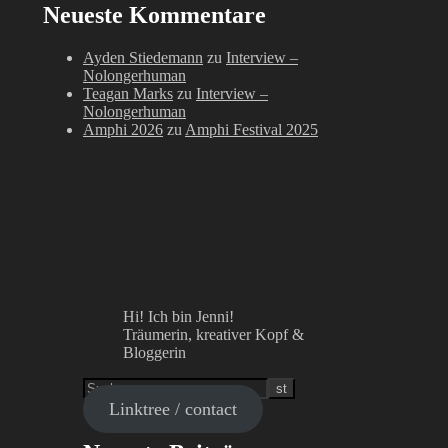
Neueste Kommentare
Ayden Stiedemann
zu
Interview –
Nolongerhuman
Teagan Marks
zu
Interview –
Nolongerhuman
Amphi 2026
zu
Amphi Festival 2025
Hi! Ich bin Jenni!
Träumerin, kreativer Kopf &
Bloggerin
Linktree / contact