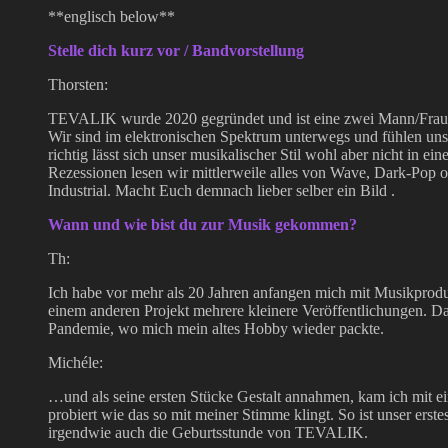
**englisch below**
Stelle dich kurz vor / Bandvorstellung
Thorsten:
TEVALIK wurde 2020 gegründet und ist eine zwei Mann/Frau 
Wir sind im elektronischen Spektrum unterwegs und fühlen un
richtig lässt sich unser musikalischer Stil wohl aber nicht in e
Rezessionen lesen wir mittlerweile alles von Wave, Dark-Pop
Industrial. Macht Euch demnach lieber selber ein Bild .
Wann und wie bist du zur Musik gekommen?
Th:
Ich habe vor mehr als 20 Jahren anfangen mich mit Musikprodu
einem anderen Projekt mehrere kleinere Veröffentlichungen. Da
Pandemie, wo mich mein altes Hobby wieder packte.
Michéle:
…und als seine ersten Stücke Gestalt annahmen, kam ich mit e
probiert wie das so mit meiner Stimme klingt. So ist unser ers
irgendwie auch die Geburtsstunde von TEVALIK.