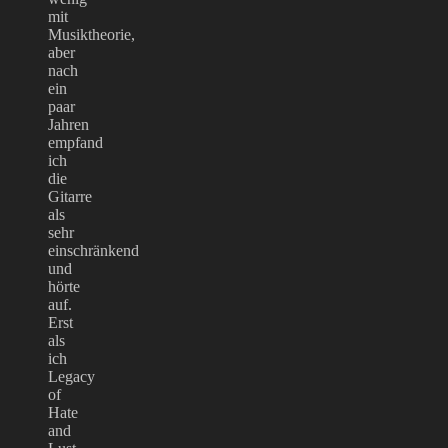
mit
Musiktheorie,
aber
nach
ein
paar
Jahren
empfand
ich
die
Gitarre
als
sehr
einschränkend
und
hörte
auf.
Erst
als
ich
Legacy
of
Hate
and