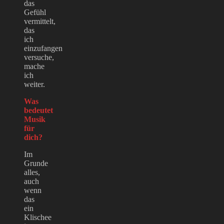
das
Gefühl
vermittelt,
das
ich
einzufangen
versuche,
mache
ich
weiter.
Was
bedeutet
Musik
für
dich?
Im
Grunde
alles,
auch
wenn
das
ein
Klischee