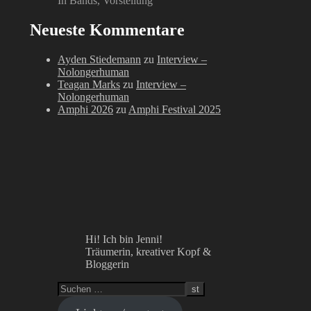
In Bands, Vorstellung
Neueste Kommentare
Ayden Stiedemann
zu
Interview –
Nolongerhuman
Teagan Marks
zu
Interview –
Nolongerhuman
Amphi 2026
zu
Amphi Festival 2025
Hi! Ich bin Jenni!
Träumerin, kreativer Kopf &
Bloggerin