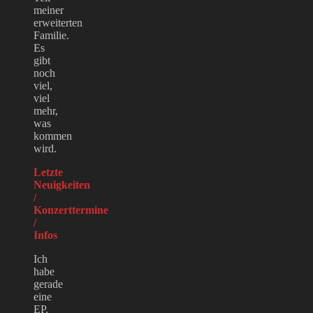
meiner
erweiterten
Familie.
Es
gibt
noch
viel,
viel
mehr,
was
kommen
wird.
Letzte
Neuigkeiten
/
Konzerttermine
/
Infos
Ich
habe
gerade
eine
EP,