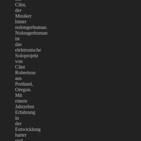
Clint,
der
Musiker
hinter
nolongerhuman.
Nolongerhuman
ist
das
elektronische
Soloprojekt
von
Clint
Robertson
aus
Portland,
Oregon.
Mit
einem
Jahrzehnt
Erfahrung
in
der
Entwicklung
harter
und