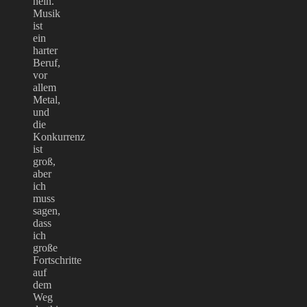
nein.
Musik
ist
ein
harter
Beruf,
vor
allem
Metal,
und
die
Konkurrenz
ist
groß,
aber
ich
muss
sagen,
dass
ich
große
Fortschritte
auf
dem
Weg