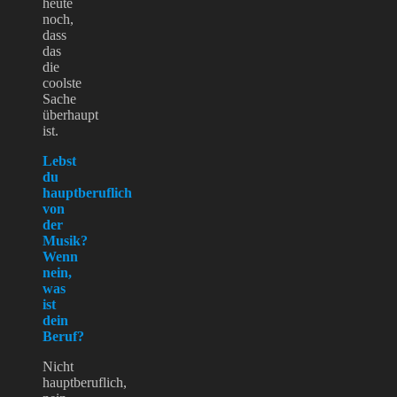
heute
noch,
dass
das
die
coolste
Sache
überhaupt
ist.
Lebst
du
hauptberuflich
von
der
Musik?
Wenn
nein,
was
ist
dein
Beruf?
Nicht
hauptberuflich,