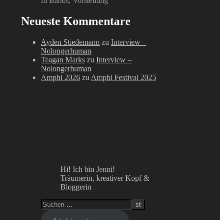
In Bands, Vorstellung
Neueste Kommentare
Ayden Stiedemann
zu
Interview –
Nolongerhuman
Teagan Marks
zu
Interview –
Nolongerhuman
Amphi 2026
zu
Amphi Festival 2025
Hi! Ich bin Jenni!
Träumerin, kreativer Kopf &
Bloggerin